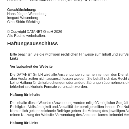
Umsatzsteuer-Identifikationsnummer (USt-IdNr.): DE122493558
Geschäftsleitung:
Hans-Jürgen Wesenberg
Irmgard Wesenberg
Gina-Shirin Söchting
© Copyright DATANET GmbH
2026
Alle Rechte vorbehalten.
Haftungsausschluss
Bitte beachten Sie die wichtigen rechtlichen Hinweise zum Inhalt und zur V
Links.
Verfügbarkeit der Website
Die DATANET GmbH wird alle Anstrengungen unternehmen, um den Dienst oh
aber Ausfallzeiten nicht ausgeschlossen werden. Sie behält sich das Recht v
keine Haftung für Unterbrechungen oder andere Störungen übernehmen, die dur
fehlerfrei strukturierte Formate verursacht werden.
Haftung für Inhalte
Die Inhalte dieser Website / Anwendung werden mit größtmöglicher Sorgfalt 
Richtigkeit, Vollständigkeit und Aktualität der bereitgestellten Inhalte. Die 
Namentlich gekennzeichnete Beiträge geben die Meinung des jeweiligen Aut
reinen Nutzung der Website / Anwendung des Anbieters kommt keinerlei Ver
Haftung für Links